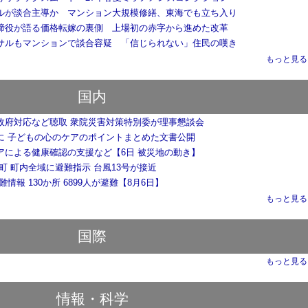
ルが談合主導か マンション大規模修繕、東海でも立ち入り
締役が語る価格転嫁の裏側 上場初の赤字から進めた改革
サルもマンションで談合容疑 「信じられない」住民の嘆き
もっと見る..
国内
政府対応など聴取 衆院災害対策特別委が理事懇談会
に 子どもの心のケアのポイントまとめた文書公開
アによる健康確認の支援など【6日 被災地の動き】
町 町内全域に避難指示 台風13号が接近
難情報 130か所 6899人が避難【8月6日】
もっと見る..
国際
もっと見る..
情報・科学