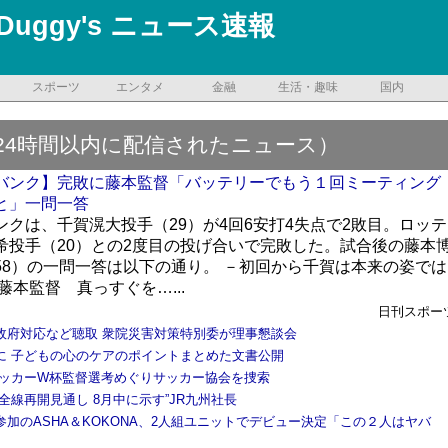
Duggy's ニュース速報
スポーツ
エンタメ
金融
生活・趣味
国内
24時間以内に配信されたニュース）
バンク】完敗に藤本監督「バッテリーでもう１回ミーティング
と」一問一答
ンクは、千賀滉大投手（29）が4回6安打4失点で2敗目。ロッテ
希投手（20）との2度目の投げ合いで完敗した。試合後の藤本
58）の一問一答は以下の通り。 －初回から千賀は本来の姿では
藤本監督 真っすぐを…...
日刊スポー
政府対応など聴取 衆院災害対策特別委が理事懇談会
に 子どもの心のケアのポイントまとめた文書公開
サッカーW杯監督選考めぐりサッカー協会を捜索
全線再開見通し 8月中に示す”JR九州社長
参加のASHA＆KOKONA、2人組ユニットでデビュー決定「この２人はヤバ