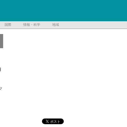
国際
情報・科学
地域
博
ツ