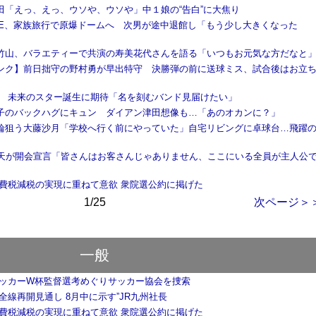
田「えっ、えっ、ウソや、ウソや」中１娘の“告白”に大焦り
 EYE、家族旅行で原爆ドームへ 次男が途中退館し「もう少し大きくなった
竹山、バラエティーで共演の寿美花代さんを語る「いつもお元気な方だなと
ンク】前日拙守の野村勇が早出特守 決勝弾の前に送球ミス、試合後はお立
大夢 未来のスター誕生に期待「名を刻むバンド見届けたい」
子のバックハグにキュン ダイアン津田想像も…「あのオカンに？」
輪狙う大藤沙月「学校へ行く前にやっていた」自宅リビングに卓球台…飛躍
﨑天が開会宣言「皆さんはお客さんじゃありません、ここにいる全員が主人公
消費税減税の実現に重ねて意欲 衆院選公約に掲げた
1/25
次ページ＞
一般
サッカーW杯監督選考めぐりサッカー協会を捜索
全線再開見通し 8月中に示す”JR九州社長
消費税減税の実現に重ねて意欲 衆院選公約に掲げた