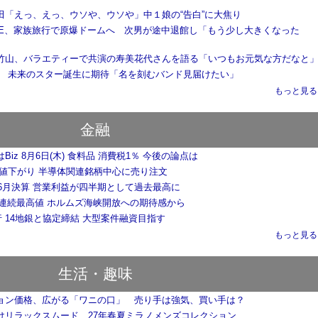
田「えっ、えっ、ウソや、ウソや」中１娘の“告白”に大焦り
 EYE、家族旅行で原爆ドームへ 次男が途中退館し「もう少し大きくなった
竹山、バラエティーで共演の寿美花代さんを語る「いつもお元気な方だなと
大夢 未来のスター誕生に期待「名を刻むバンド見届けたい」
もっと見る..
金融
Biz 8月6日(木) 食料品 消費税1％ 今後の論点は
く値下がり 半導体関連銘柄中心に売り注文
-6月決算 営業利益が四半期として過去最高に
3日連続最高値 ホルムズ海峡開放への期待感から
行 14地銀と協定締結 大型案件融資目指す
もっと見る..
生活・趣味
ョン価格、広がる「ワニの口」 売り手は強気、買い手は？
けリラックスムード 27年春夏ミラノメンズコレクション