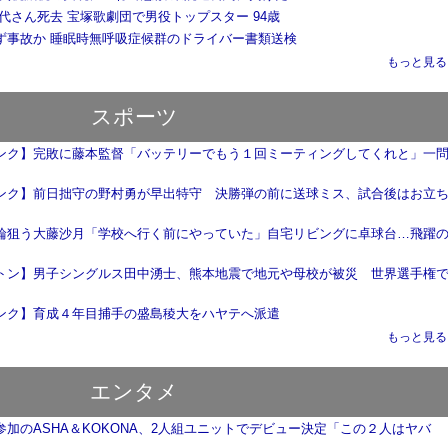
代さん死去 宝塚歌劇団で男役トップスター 94歳
ず事故か 睡眠時無呼吸症候群のドライバー書類送検
もっと見る..
スポーツ
ンク】完敗に藤本監督「バッテリーでもう１回ミーティングしてくれと」一
ンク】前日拙守の野村勇が早出特守 決勝弾の前に送球ミス、試合後はお立
輪狙う大藤沙月「学校へ行く前にやっていた」自宅リビングに卓球台…飛躍
トン】男子シングルス田中湧士、熊本地震で地元や母校が被災 世界選手権
ンク】育成４年目捕手の盛島稜大をハヤテへ派遣
もっと見る..
エンタメ
参加のASHA＆KOKONA、2人組ユニットでデビュー決定「この２人はヤバ