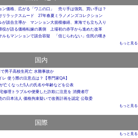
ョン価格、広がる「ワニの口」 売り手は強気、買い手は？
けリラックスムード 27年春夏ミラノメンズコレクション
ルが談合主導か マンション大規模修繕、東海でも立ち入り
締役が語る価格転嫁の裏側 上場初の赤字から進めた改革
サルもマンションで談合容疑 「信じられない」住民の嘆き
もっと見る..
国内
川で男子高校生死亡 水難事故か
イレ 使う際の注意点は？【専門家QA】
県が亡くなった5人の氏名や年齢などを公表
住宅修理トラブルや便乗した詐欺に注意を 消費者庁
売の日本法人 価格拘束疑いで改善計画を認定 公取委
もっと見る..
国際
もっと見る..