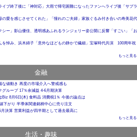
ライブ終了後に「神対応」大雨で帰宅困難になったファンへライブ後「サプ
母の愛を感じさせてくれた」「憧れのご夫婦」家族ぐるみ付き合いの寿美花
クシー」影山優佳、透明感あふれるランジェリー姿公開に反響「すごい」「
んを悼み、浜木綿子「意外なほどもの静かで繊細」宝塚時代共演 100周年祝
もっと見る..
金融
幅な値動き 再度の市場介入へ警戒感も
グループ 17％余減益 4-6月期決算
Biz 8月6日(木) 食料品 消費税1％ 今後の論点は
く値下がり 半導体関連銘柄中心に売り注文
-6月決算 営業利益が四半期として過去最高に
もっと見る..
生活・趣味