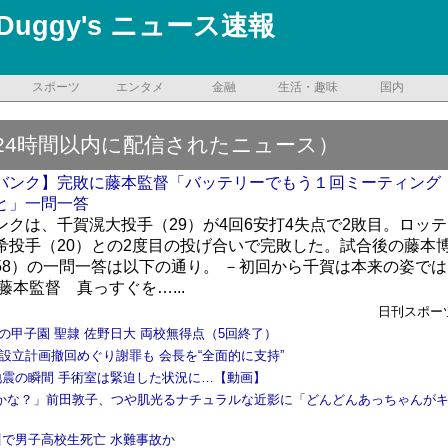
Duggy's ニュース速報
スポーツ
エンタメ
金融
生活・趣味
国内
24時間以内に配信されたニュース）
バンク】完敗に藤本監督「バッテリーでもう１回ミーティング
と」一問一答
ンクは、千賀滉大投手（29）が4回6安打4失点で2敗目。ロッテ
希投手（20）との2度目の投げ合いで完敗した。試合後の藤本
58）の一問一答は以下の通り。 －初回から千賀は本来の姿では
藤本監督 真っすぐを…...
日刊スポー
の甲子園 聖隷 佐野日大 両校無得点（5回終了）
会社設立計画撤回めぐり謝罪も 会長を“全面的に支持”
 地震の瞬間 手術室は緊迫した状況に…【動画】
かな？」前田敦子、つや肌光るナチュラルな近影に「どんどんあっちゃんが
川で男子高校生死亡 水難事故か