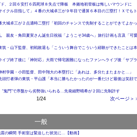
】ビド、２回６安打６四死球８失点で降板 本拠地初登板は悔しいマウンドに
サイクル目指して」４番の大城卓三が９年目で通算６本目の三塁打！Ｘでも
番大城卓三が２点適時二塁打「初回のチャンスで先制することができてよか
ん 親友・角田夏実さん誕生日祝福「ようこそ34歳へ」旅行計画も言及「可
東筑・山下監督、初戦敗退も「こういう舞台でこういう経験ができたことは
ライブ終了後に「神対応」大雨で帰宅困難になったファンへライブ後「サプ
神村学園・小田監督、田中翔大の本塁打に「あれは、多分たまたまかと…」
先頭打者弾の東筑・平山護「本当に勝ちたかったのが一番だけど最後は笑顔
】“鬼門”で序盤から劣勢強いられる…先発細野晴希が２回に先制許す
1/24
次ページ＞
一般
 地震の瞬間 手術室は緊迫した状況に…【動画】