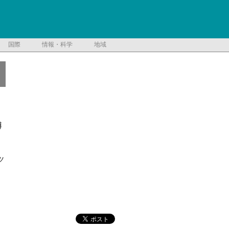
国際
情報・科学
地域
博
ツ
キ