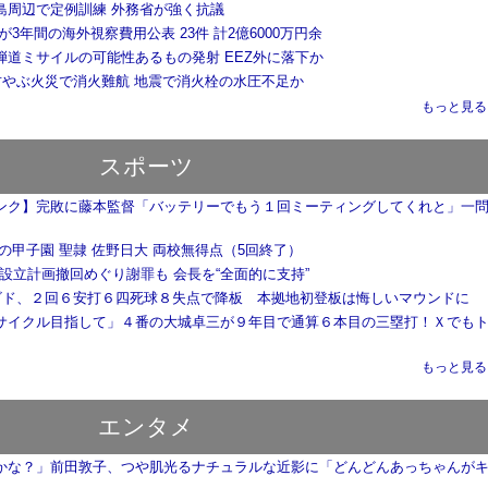
島周辺で定例訓練 外務省が強く抗議
が3年間の海外視察費用公表 23件 計2億6000万円余
弾道ミサイルの可能性あるもの発射 EEZ外に落下か
 竹やぶ火災で消火難航 地震で消火栓の水圧不足か
もっと見る..
スポーツ
ンク】完敗に藤本監督「バッテリーでもう１回ミーティングしてくれと」一
の甲子園 聖隷 佐野日大 両校無得点（5回終了）
会社設立計画撤回めぐり謝罪も 会長を“全面的に支持”
】ビド、２回６安打６四死球８失点で降板 本拠地初登板は悔しいマウンドに
サイクル目指して」４番の大城卓三が９年目で通算６本目の三塁打！Ｘでも
もっと見る..
エンタメ
かな？」前田敦子、つや肌光るナチュラルな近影に「どんどんあっちゃんが