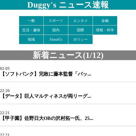
Duggy's ニュース速報
一般
スポーツ
エンタメ
金融
生活・趣味
国内
国際
情報・科学
地域
AboutUs
ポリシー
新着ニュース(1/12)
02:05
【ソフトバンク】完敗に藤本監督「バッ...
22:26
【データ】巨人マルティネスが両リーグ...
22:21
【甲子園】佐野日大ОBの沢村拓一氏、25...
22:21