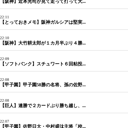
【阪神】近本光司が見て走って打って大...
22:11
【とっておきメモ】阪神ガルシアは堅実...
22:10
【阪神】大竹耕太郎が１カ月半ぶり４勝...
22:09
【ソフトバンク】スチュワート６回粘投...
22:08
【甲子園】甲子園58勝の名将、孫の佐野...
22:08
【巨人】連勝で２カードぶり勝ち越し、...
22:07
【甲子園】佐野日大・中村盛汰主将「校...