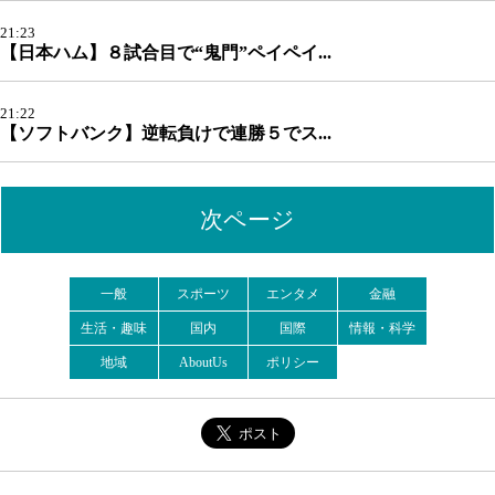
21:23
【日本ハム】８試合目で“鬼門”ペイペイ...
21:22
【ソフトバンク】逆転負けで連勝５でス...
次ページ
一般
スポーツ
エンタメ
金融
生活・趣味
国内
国際
情報・科学
地域
AboutUs
ポリシー