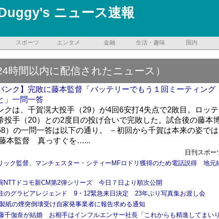
Duggy's ニュース速報
スポーツ
エンタメ
金融
生活・趣味
国内
24時間以内に配信されたニュース）
バンク】完敗に藤本監督「バッテリーでもう１回ミーティング
と」一問一答
ンクは、千賀滉大投手（29）が4回6安打4失点で2敗目。ロッテ
希投手（20）との2度目の投げ合いで完敗した。試合後の藤本
58）の一問一答は以下の通り。 －初回から千賀は本来の姿では
藤本監督 真っすぐを…...
日刊スポー
リック監督、マンチェスター・シティーMFロドリ獲得のため電話説得 地元
演NTTドコモ新CM第2弾シリーズ 今日７日より順次公開
在住のグラビアレジェンド 9・12緊急来日決定 23年ぶり写真集お渡し会
本製紙の煙突倒壊受け自家発事業者に報告求める通知
8安藤千伽奈が結婚 お相手はインフルエンサー社長「これからも精進してまい