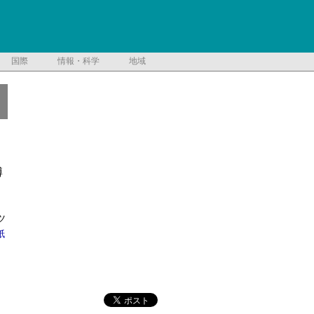
国際
情報・科学
地域
博
ツ
紙
り