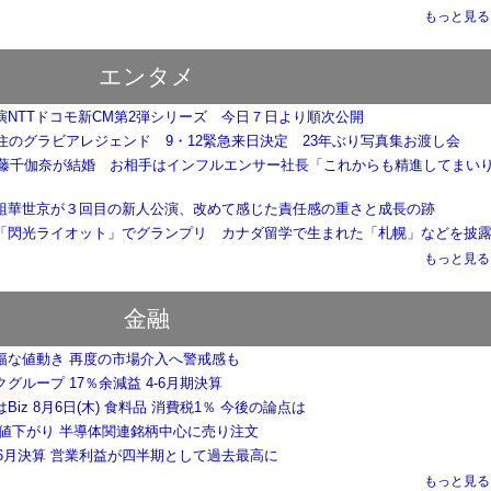
もっと見る..
エンタメ
演NTTドコモ新CM第2弾シリーズ 今日７日より順次公開
在住のグラビアレジェンド 9・12緊急来日決定 23年ぶり写真集お渡し会
8安藤千伽奈が結婚 お相手はインフルエンサー社長「これからも精進してまい
組華世京が３回目の新人公演、改めて感じた責任感の重さと成長の跡
「閃光ライオット」でグランプリ カナダ留学で生まれた「札幌」などを披
もっと見る..
金融
幅な値動き 再度の市場介入へ警戒感も
グループ 17％余減益 4-6月期決算
Biz 8月6日(木) 食料品 消費税1％ 今後の論点は
く値下がり 半導体関連銘柄中心に売り注文
-6月決算 営業利益が四半期として過去最高に
もっと見る..