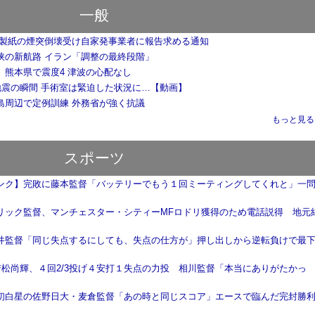
一般
本製紙の煙突倒壊受け自家発事業者に報告求める通知
峡の新航路 イラン「調整の最終段階」
】熊本県で震度4 津波の心配なし
 地震の瞬間 手術室は緊迫した状況に…【動画】
島周辺で定例訓練 外務省が強く抗議
もっと見る..
スポーツ
ンク】完敗に藤本監督「バッテリーでもう１回ミーティングしてくれと」一
リック監督、マンチェスター・シティーMFロドリ獲得のため電話説得 地元
井監督「同じ失点するにしても、失点の仕方が」押し出しから逆転負けで最
】若松尚輝、４回2/3投げ４安打１失点の力投 相川監督「本当にありがたかっ
初白星の佐野日大・麦倉監督「あの時と同じスコア」エースで臨んだ完封勝