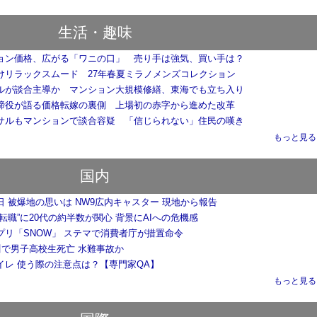
生活・趣味
ョン価格、広がる「ワニの口」 売り手は強気、買い手は？
けリラックスムード 27年春夏ミラノメンズコレクション
ルが談合主導か マンション大規模修繕、東海でも立ち入り
締役が語る価格転嫁の裏側 上場初の赤字から進めた改革
サルもマンションで談合容疑 「信じられない」住民の嘆き
もっと見る..
国内
 被爆地の思いは NW9広内キャスター 現地から報告
転職”に20代の約半数が関心 背景にAIへの危機感
プリ「SNOW」 ステマで消費者庁が措置命令
川で男子高校生死亡 水難事故か
イレ 使う際の注意点は？【専門家QA】
もっと見る..