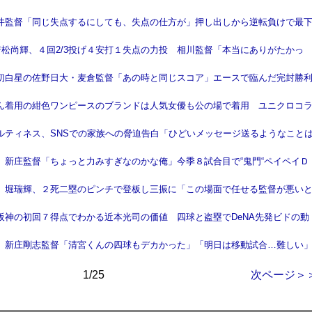
井監督「同じ失点するにしても、失点の仕方が」押し出しから逆転負けで最
】若松尚輝、４回2/3投げ４安打１失点の力投 相川監督「本当にありがたかっ
初白星の佐野日大・麦倉監督「あの時と同じスコア」エースで臨んだ完封勝
ん着用の紺色ワンピースのブランドは人気女優も公の場で着用 ユニクロコ
ルティネス、SNSでの家族への脅迫告白「ひどいメッセージ送るようなこと
】新庄監督「ちょっと力みすぎなのかな俺」今季８試合目で“鬼門“ペイペイＤ
】堀瑞輝、２死二塁のピンチで登板し三振に「この場面で任せる監督が悪い
阪神の初回７得点でわかる近本光司の価値 四球と盗塁でDeNA先発ビドの動
】新庄剛志監督「清宮くんの四球もデカかった」「明日は移動試合…難しい
1/25
次ページ＞