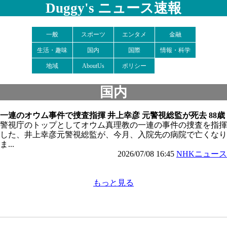
Duggy's ニュース速報
一般
スポーツ
エンタメ
金融
生活・趣味
国内
国際
情報・科学
地域
AboutUs
ポリシー
国内
一連のオウム事件で捜査指揮 井上幸彦 元警視総監が死去 88歳
警視庁のトップとしてオウム真理教の一連の事件の捜査を指揮
した、井上幸彦元警視総監が、今月、入院先の病院で亡くなり
ま...
2026/07/08 16:45
NHKニュース
もっと見る