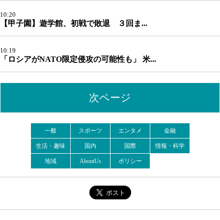
10:20
【甲子園】遊学館、初戦で敗退 ３回ま...
10:19
「ロシアがNATO限定侵攻の可能性も」 米...
次ページ
一般
スポーツ
エンタメ
金融
生活・趣味
国内
国際
情報・科学
地域
AboutUs
ポリシー