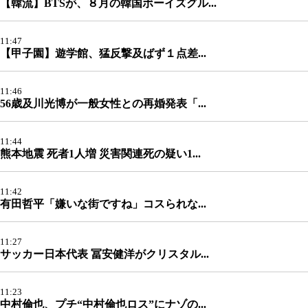
【韓流】BTSが、８月の韓国ボーイズグル...
11:47
【甲子園】遊学館、猛反撃及ばず１点差...
11:46
56歳及川光博が一般女性との再婚発表「...
11:44
熊本地震 死者1人増 災害関連死の疑い1...
11:42
有田哲平「嫌いな街ですね」コスられな...
11:27
サッカー日本代表 冨安健洋がクリスタル...
11:23
中村倫也、プチ“中村倫也ロス”にナゾの...