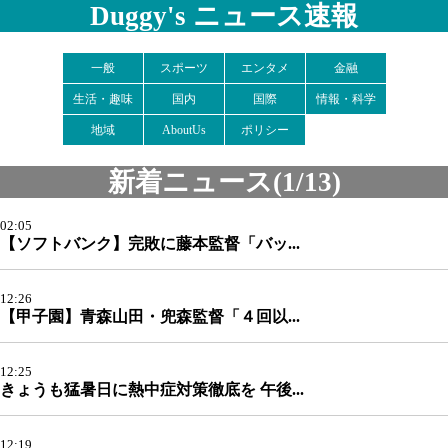
Duggy's ニュース速報
一般
スポーツ
エンタメ
金融
生活・趣味
国内
国際
情報・科学
地域
AboutUs
ポリシー
新着ニュース(1/13)
02:05
【ソフトバンク】完敗に藤本監督「バッ...
12:26
【甲子園】青森山田・兜森監督「４回以...
12:25
きょうも猛暑日に熱中症対策徹底を 午後...
12:19