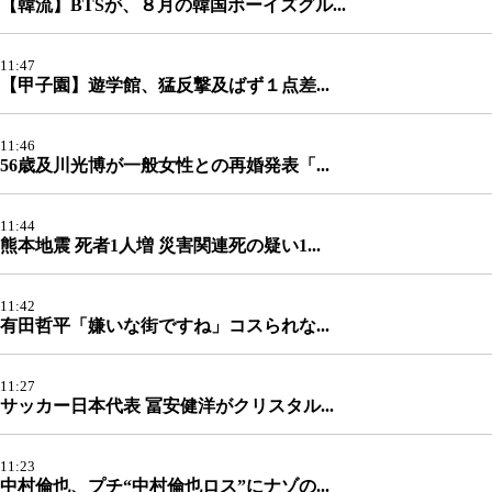
【韓流】BTSが、８月の韓国ボーイズグル...
11:47
【甲子園】遊学館、猛反撃及ばず１点差...
11:46
56歳及川光博が一般女性との再婚発表「...
11:44
熊本地震 死者1人増 災害関連死の疑い1...
11:42
有田哲平「嫌いな街ですね」コスられな...
11:27
サッカー日本代表 冨安健洋がクリスタル...
11:23
中村倫也、プチ“中村倫也ロス”にナゾの...