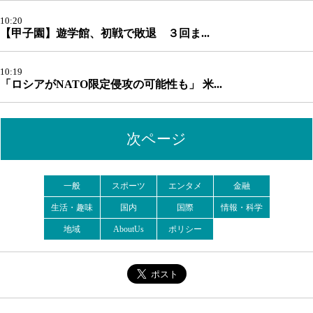
10:20
【甲子園】遊学館、初戦で敗退 ３回ま...
10:19
「ロシアがNATO限定侵攻の可能性も」 米...
次ページ
一般
スポーツ
エンタメ
金融
生活・趣味
国内
国際
情報・科学
地域
AboutUs
ポリシー