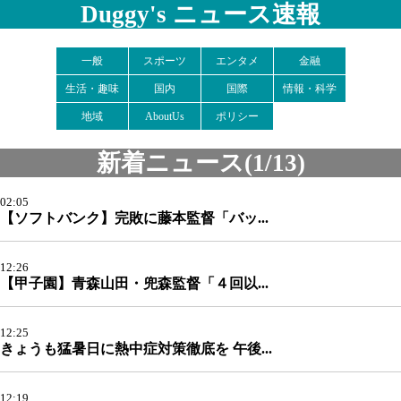
Duggy's ニュース速報
一般
スポーツ
エンタメ
金融
生活・趣味
国内
国際
情報・科学
地域
AboutUs
ポリシー
新着ニュース(1/13)
02:05
【ソフトバンク】完敗に藤本監督「バッ...
12:26
【甲子園】青森山田・兜森監督「４回以...
12:25
きょうも猛暑日に熱中症対策徹底を 午後...
12:19